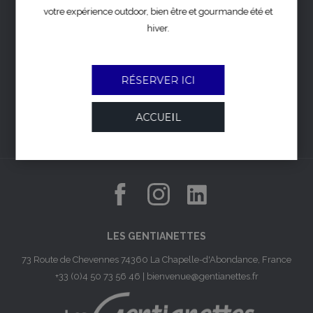
PRIVACY
votre expérience outdoor, bien être et gourmande été et
FIDÉLITÉ
hiver.
AVIS
PRESSE
RÉSERVER ICI
CGV
CONTACT
ACCUEIL
CARRIÈRES
LES GENTIANETTES
73 Route de Chevennes 74360 La Chapelle-d'Abondance, France
+33 (0)4 50 73 56 46
|
bienvenue@gentianettes.fr