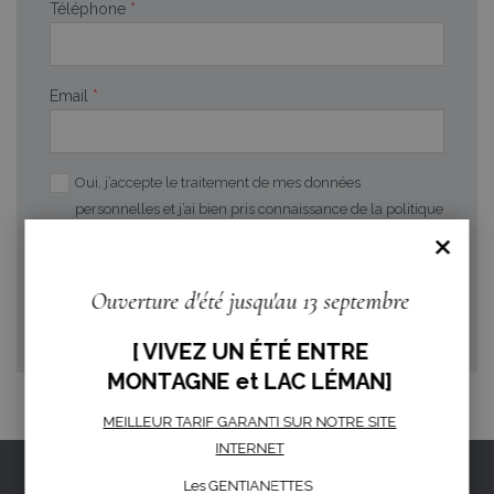
Téléphone
*
Email
*
Oui, j’accepte le traitement de mes données
personnelles et j’ai bien pris connaissance de la politique
×
de confidentialité, des droits et des obligations en
matière d’informations.
Ouverture d'été jusqu'au 13 septembre
ENVOYER
[ VIVEZ UN ÉTÉ ENTRE
MONTAGNE et LAC LÉMAN]
MEILLEUR TARIF GARANTI SUR NOTRE SITE
INTERNET
Les GENTIANETTES