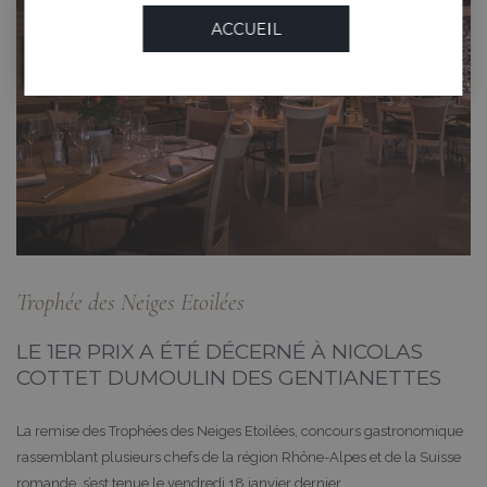
ACCUEIL
Trophée des Neiges Etoilées
LE 1ER PRIX A ÉTÉ DÉCERNÉ À NICOLAS
COTTET DUMOULIN DES GENTIANETTES
La remise des Trophées des Neiges Etoilées, concours gastronomique
rassemblant plusieurs chefs de la région Rhône-Alpes et de la Suisse
romande, s’est tenue le vendredi 18 janvier dernier.