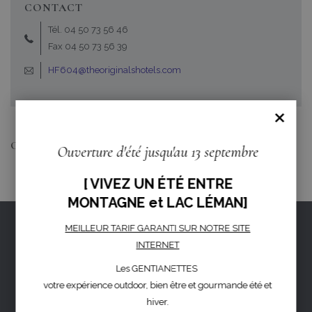
CONTACT
Tél. 04 50 73 56 46
Fax 04 50 73 56 39
HF604@theoriginalshotels.com
×
COMMUNIQUÉS DE PRESSE
Ouverture d'été jusqu'au 13 septembre
[ VIVEZ UN ÉTÉ ENTRE
MONTAGNE et LAC LÉMAN]
MEILLEUR TARIF GARANTI SUR NOTRE SITE
PRIVACY
INTERNET
FIDÉLITÉ
Les GENTIANETTES
AVIS
votre expérience outdoor, bien être et gourmande été et
PRESSE
hiver.